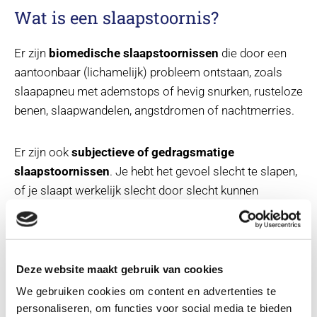
Wat is een slaapstoornis?
Er zijn
biomedische slaapstoornissen
die door een
aantoonbaar (lichamelijk) probleem ontstaan, zoals
slaapapneu met ademstops of hevig snurken, rusteloze
benen, slaapwandelen, angstdromen of nachtmerries.
Er zijn ook
subjectieve of gedragsmatige
slaapstoornissen
. Je hebt het gevoel slecht te slapen,
of je slaapt werkelijk slecht door slecht kunnen
inslapen, niet vast slapen, wakker liggen door piekeren,
te vroeg wakker worden of je ’s morgens niet uitgerust
voelen.
Deze website maakt gebruik van cookies
Primaire slaapproblemen
hebben hun oorsprong puur
We gebruiken cookies om content en advertenties te
in het slaapproces zelf. Bijvoorbeeld een verstoorde
personaliseren, om functies voor social media te bieden