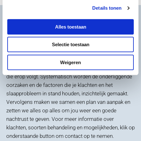
Details tonen
Wat kan je van slaapoefentherapie
verwachten?
Alles toestaan
Ik benader je lichamelijke en/of mentale klachten en
Selectie toestaan
slaapproblemen vanuit een 24-uurs visie. Invloeden van
overdag lopen door in de nacht en daarbij zullen de
Weigeren
gevolgen van je slechte nachtrust doorlopen in de dag
die erop volgt. Systematisch worden de onderliggende
oorzaken en de factoren die je klachten en het
slaapprobleem in stand houden, inzichtelijk gemaakt.
Vervolgens maken we samen een plan van aanpak en
zetten we alles op alles om jou weer een goede
nachtrust te geven. Voor meer informatie over
klachten, soorten behandeling en mogelijkheden, klik op
onderstaande button om contact op te nemen.